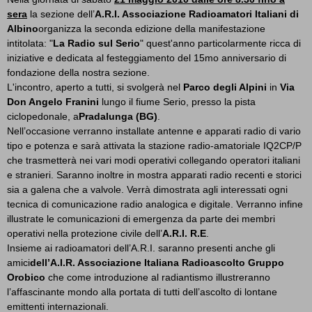
sera
la sezione dell’
A.R.I. Associazione Radioamatori Italiani di
Albino
organizza la seconda edizione della manifestazione
intitolata: "
La Radio sul Serio
" quest'anno particolarmente ricca di
iniziative e dedicata al festeggiamento del 15mo anniversario di
fondazione della nostra sezione.
L'incontro, aperto a tutti, si svolgerà nel
Parco degli Alpini
in
Via
Don Angelo Franini
lungo il fiume Serio, presso la pista
ciclopedonale, a
Pradalunga (BG)
.
Nell’occasione verranno installate antenne e apparati radio di vario
tipo e potenza e sarà attivata la stazione radio-amatoriale IQ2CP/P
che trasmetterà nei vari modi operativi collegando operatori italiani
e stranieri. Saranno inoltre in mostra apparati radio recenti e storici
sia a galena che a valvole. Verrà dimostrata agli interessati ogni
tecnica di comunicazione radio analogica e digitale. Verranno infine
illustrate le comunicazioni di emergenza da parte dei membri
operativi nella protezione civile dell’
A.R.I. R.E
.
Insieme ai radioamatori dell’A.R.I. saranno presenti anche gli
amici
dell’A.I.R. Associazione Italiana Radioascolto Gruppo
Orobico
che come introduzione al radiantismo illustreranno
l’affascinante mondo alla portata di tutti dell’ascolto di lontane
emittenti internazionali.